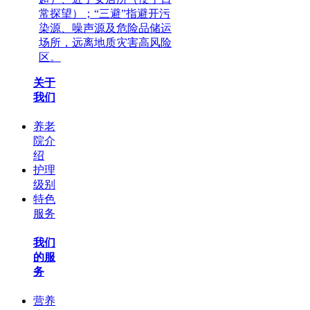
常探望）；“三避”指避开污
染源、噪声源及危险品储运
场所，远离地质灾害高风险
区。
关于
我们
养老
院介
绍
护理
级别
特色
服务
我们
的服
务
营养