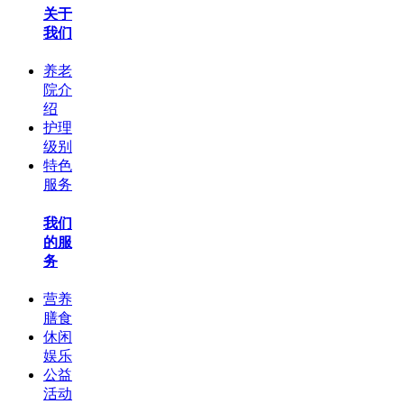
关于
我们
养老
院介
绍
护理
级别
特色
服务
我们
的服
务
营养
膳食
休闲
娱乐
公益
活动