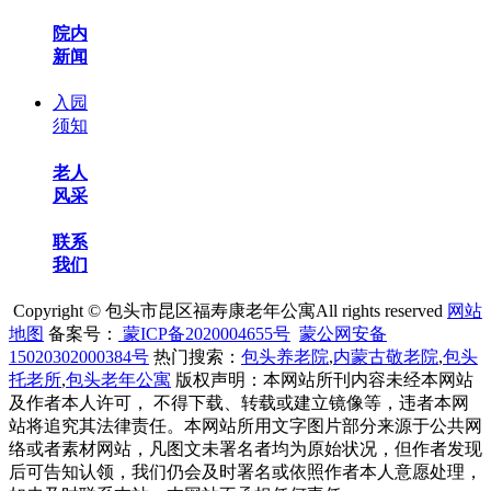
院内
新闻
入园
须知
老人
风采
联系
我们
Copyright © 包头市昆区福寿康老年公寓All rights reserved
网站
地图
备案号：
蒙ICP备2020004655号
蒙公网安备
15020302000384号
热门搜索：
包头养老院
,
内蒙古敬老院
,
包头
托老所
,
包头老年公寓
版权声明：本网站所刊内容未经本网站
及作者本人许可， 不得下载、转载或建立镜像等，违者本网
站将追究其法律责任。本网站所用文字图片部分来源于公共网
络或者素材网站，凡图文未署名者均为原始状况，但作者发现
后可告知认领，我们仍会及时署名或依照作者本人意愿处理，