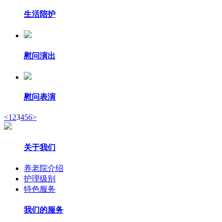
生活陪护
慰问演出
慰问表演
<
1
2
3
4
5
6
>
关于我们
养老院介绍
护理级别
特色服务
我们的服务